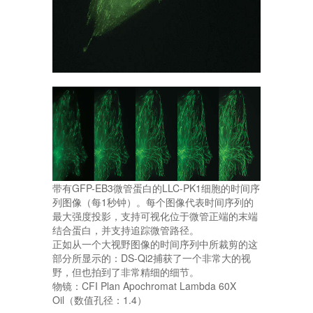
带有GFP-EB3微管蛋白的LLC-PK1细胞的时间序
列图像（每1秒钟）。每个图像代表时间序列的
最大强度投影，支持可视化位于微管正端的末端
结合蛋白，并支持追踪微管路径。
正如从一个大视野图像的时间序列中所裁剪的这
部分所显示的：DS-Qi2捕获了一个非常大的视
野，但也拍到了非常精细的细节。
物镜：CFI Plan Apochromat Lambda 60X
Oil（数值孔径：1.4）