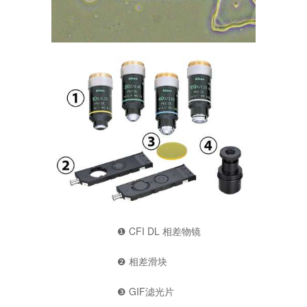
❶ CFI DL 相差物镜
❷ 相差滑块
❸ GIF滤光片