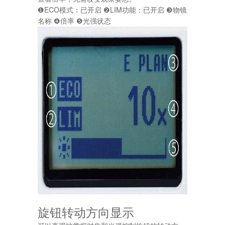
❶ECO模式：已开启 ❷LIM功能：已开启 ❸物镜
名称 ❹倍率 ❺光强状态
旋钮转动方向显示