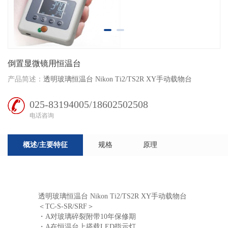
倒置显微镜用恒温台
产品简述：
透明玻璃恒温台 Nikon Ti2/TS2R XY手动载物台
025-83194005/18602502508
电话咨询
概述/主要特征
规格
原理
透明玻璃恒温台 Nikon Ti2/TS2R XY手动载物台
＜TC-S-SR/SRF＞
・A对玻璃碎裂附带10年保修期
・A在恒温台上搭载LED指示灯