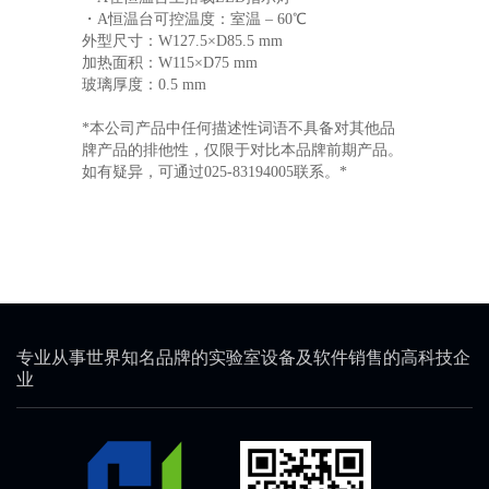
・A恒温台可控温度：室温 – 60℃
外型尺寸：W127.5×D85.5 mm
加热面积：W115×D75 mm
玻璃厚度：0.5 mm
*本公司产品中任何描述性词语不具备对其他品
牌产品的排他性，仅限于对比本品牌前期产品。
如有疑异，可通过025-83194005联系。*
专业从事世界知名品牌的实验室设备及软件销售的高科技企
业