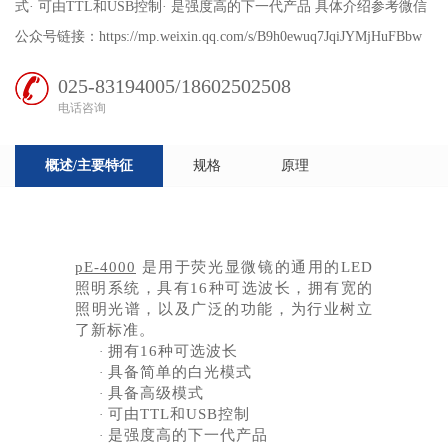
式· 可由TTL和USB控制· 是强度高的下一代产品 具体介绍参考微信
公众号链接：https://mp.weixin.qq.com/s/B9h0ewuq7JqiJYMjHuFBbw
025-83194005/18602502508
电话咨询
概述/主要特征
规格
原理
pE-4000
是用于荧光显微镜的通用的LED
照明系统，具有16种可选波长，拥有宽的
照明光谱，以及广泛的功能，为行业树立
了新标准。
拥有
16种可选波长
·
具备简单的白光模式
·
具备高级模式
·
可由
TTL和USB控制
·
是强度高的下一代产品
·